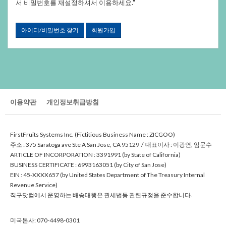
서비밀번호를재설정하셔서이용하세요."
아이디/비밀번호찾기
회원가입
이용약관
개인정보취급방침
FirstFruitsSystemsInc.(FictitiousBusinessName:ZICGOO)
주소:375SaratogaaveSteASanJose,CA95129/대표이사:이광연,임문수
ARTICLEOFINCORPORATION:3391991(byStateofCalifornia)
BUSINESSCERTIFICATE:6993163051(byCityofSanJose)
EIN:45-XXXX657(byUnitedStatesDepartmentofTheTreasuryInternal
RevenueService)
직구닷컴에서운영하는배송대행은관세법등관련규정을준수합니다.
미국본사:070-4498-0301