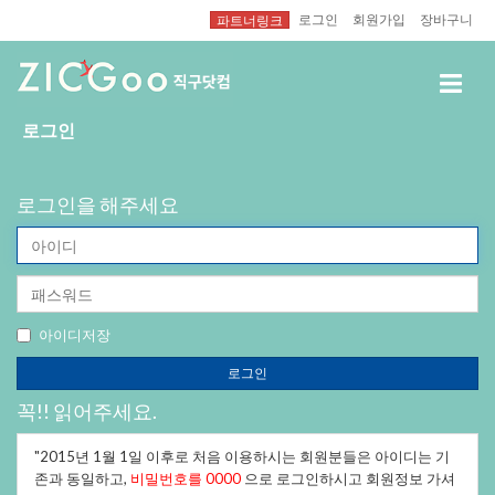
로그인
회원가입
장바구니
파트너링크
로그인
로그인을해주세요
아
이
비
디
밀
(ID)
번
아이디저장
호
(PW)
로그인
꼭!!읽어주세요.
"2015년1월1일이후로처음이용하시는회원분들은아이디는기
존과동일하고,
비밀번호를0000
으로로그인하시고회원정보가셔