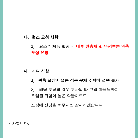
나.
협조요청사항
1)
요소수제품발송시
내부완충재및뚜껑부분완충
포장요청
다.
기타사항
1)
완충포장이없는경우우체국택배접수불가
2)
해당포장의경우귀사의타고객화물들까지
오염될위험이높은화물이므로
포장에신경을써주시면감사하겠습니다
.
감사합니다
.