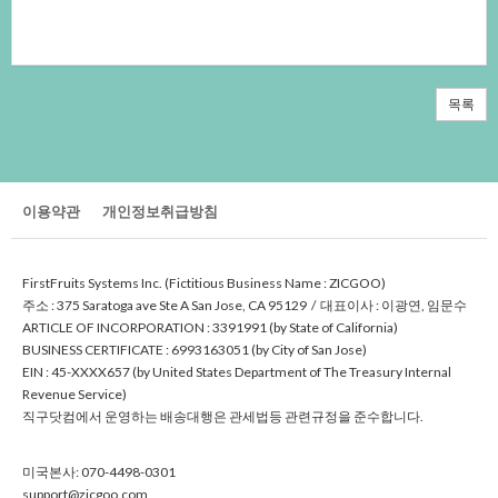
목록
이용약관
개인정보취급방침
FirstFruitsSystemsInc.(FictitiousBusinessName:ZICGOO)
주소:375SaratogaaveSteASanJose,CA95129/대표이사:이광연,임문수
ARTICLEOFINCORPORATION:3391991(byStateofCalifornia)
BUSINESSCERTIFICATE:6993163051(byCityofSanJose)
EIN:45-XXXX657(byUnitedStatesDepartmentofTheTreasuryInternal
RevenueService)
직구닷컴에서운영하는배송대행은관세법등관련규정을준수합니다.
미국본사:070-4498-0301
support@zicgoo.com