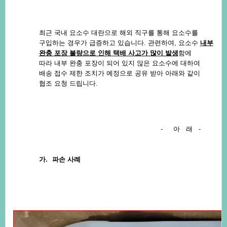
최근국내요소수대란으로해외직구를통해요소수를
구입하는경우가급증하고있습니다
.
관련하여
,
요소수
내부
완충포장불량으로인해택배사고가많이발생
함에
따라
내부완충포장이되어있지않은요소수에대하여
배송접수제한조치가예정으로공유받아
아래와같이
협조요청드립니다
.
-
아
래
-
가.
파손사례