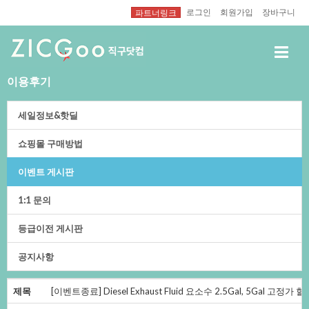
로그인
회원가입
장바구니
파트너링크
이용후기
세일정보&핫딜
쇼핑몰구매방법
이벤트게시판
1:1문의
등급이전게시판
공지사항
제목
[이벤트종료]DieselExhaustFluid요소수2.5Gal,5Gal고정가할인(