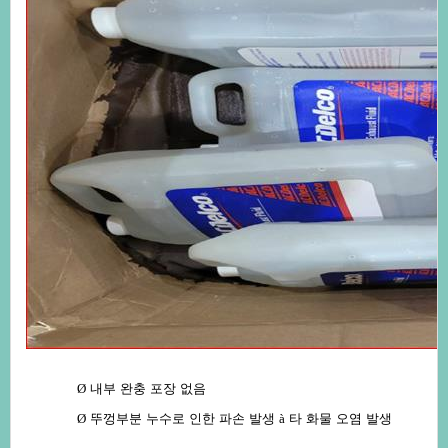
Ø
내부완충포장없음
Ø
뚜껑부분누수로인한파손발생
à
타화물오염발생