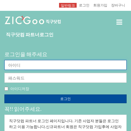
로그인
회원가입
장바구니
일반링크
직구닷컴파트너로그인
로그인을해주세요
아
이
비
디
밀
(ID)
번
아이디저장
호
(PW)
로그인
꼭!!읽어주세요.
직구닷컴파트너로그인페이지입니다.기존사업자분들은로그인
하고이용가능합니다.신규파트너회원은직구닷컴가입후에사업자