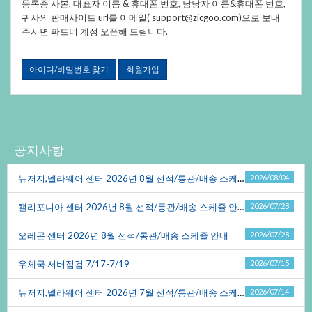
등록증사본,대표자이름&휴대폰번호,담당자이름&휴대폰번호,
귀사의판매사이트url를이메일(support@zicgoo.com)으로보내
주시면파트너계정오픈해드림니다.
아이디/비밀번호찾기
회원가입
공지사항
뉴저지,델라웨어센터2026년8월선적/통관/배송스케쥴안내
2026/08/04
캘리포니아센터2026년8월선적/통관/배송스케쥴안내
2026/07/28
오레곤센터2026년8월선적/통관/배송스케쥴안내
2026/07/28
우체국서버점검7/17-7/19
2026/07/15
뉴저지,델라웨어센터2026년7월선적/통관/배송스케쥴안내
2026/07/14