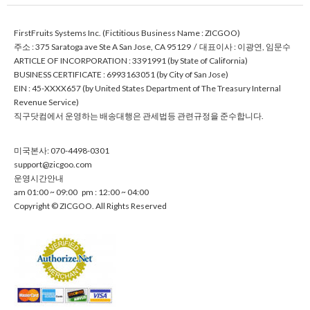
FirstFruitsSystemsInc.(FictitiousBusinessName:ZICGOO)
주소:375SaratogaaveSteASanJose,CA95129/대표이사:이광연,임문수
ARTICLEOFINCORPORATION:3391991(byStateofCalifornia)
BUSINESSCERTIFICATE:6993163051(byCityofSanJose)
EIN:45-XXXX657(byUnitedStatesDepartmentofTheTreasuryInternal
RevenueService)
직구닷컴에서운영하는배송대행은관세법등관련규정을준수합니다.
미국본사:070-4498-0301
support@zicgoo.com
운영시간안내
am01:00~09:00pm:12:00~04:00
Copyright©ZICGOO.AllRightsReserved