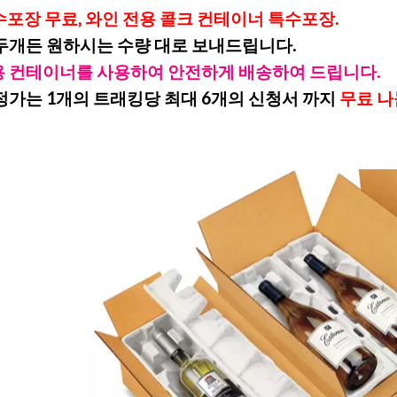
수포장무료,와인전용콜크컨테이너특수포장.
원하시는수량대로보내드립니다.
용컨테이너를사용하여안전하게배송하여드립니다.
1개의트래킹당최대6개의신청서까지
무료나