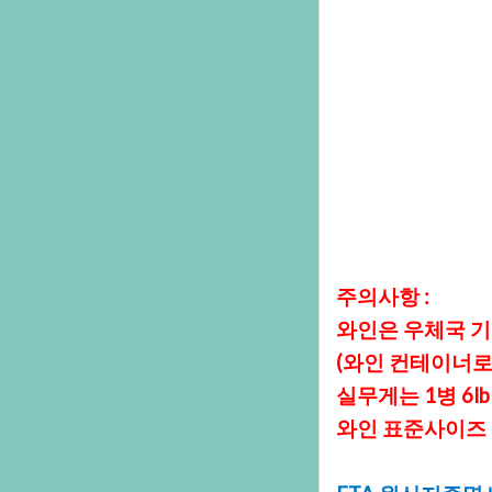
주의사항:
와인은우체국기
(와인컨테이너
실무게는1병6l
와인표준사이즈