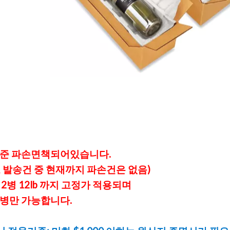
준파손면책되어있습니다.
로발송건중현재까지파손건은없음)
b2병12lb까지고정가적용되며
병만가능합니다.