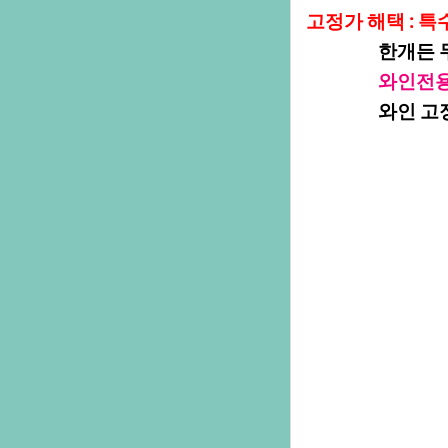
고정가해택:특
한개든두개든
와인전
와인고정가는