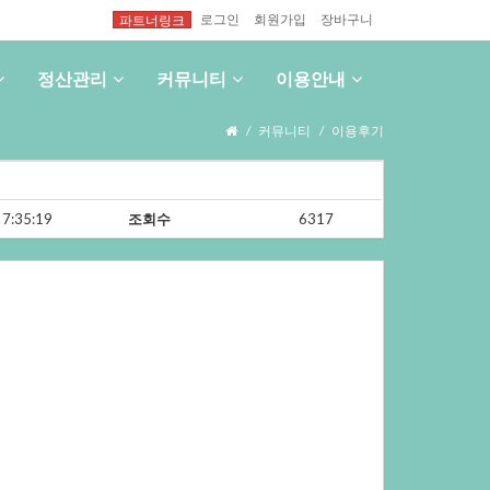
로그인
회원가입
장바구니
파트너링크
정산관리
커뮤니티
이용안내
커뮤니티
이용후기
7:35:19
조회수
6317