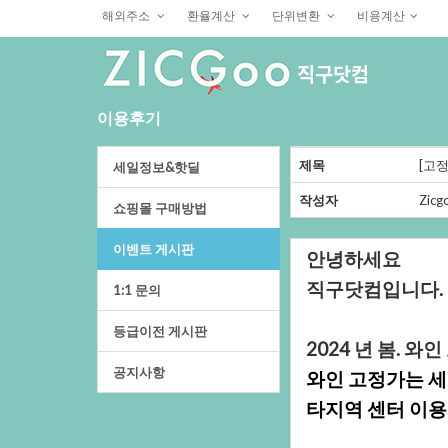
해외주소
환율계산
단위변환
비용계산
이용후기
제목
[고
세일정보&핫딜
작성자
Zicg
쇼핑몰구매방법
이벤트게시판
안녕하세요
직구닷컴입니다.
1:1문의
등급이전게시판
2024년봄.와
공지사항
와인고정가는세
타지역센터이용