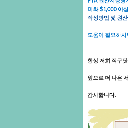
FTA원산지증명
미화$1,00
작성방법및원산
도움이필요하시
항상저희직구닷
앞으로더나은서
감사합니다.