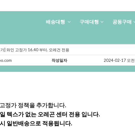
배송대행
구매대행
공동구매
정가]와인고정가16.40부터.오레건전용
oo.com
작성일자
2024-02-17오전
인고정가정책을추가합니다.
일텍스가없는오레곤센터전용입니다.
시일반배송으로적용됩니다.