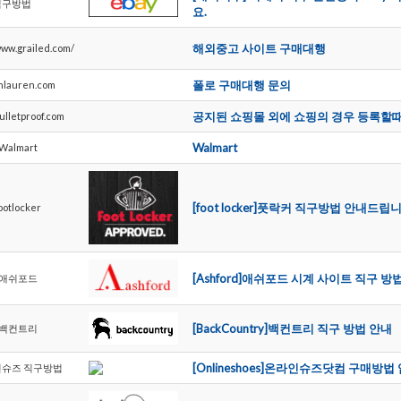
직구방법
요.
해외중고사이트구매대행
www.grailed.com/
폴로구매대행문의
hlauren.com
공지된쇼핑몰외에쇼핑의경우등록할
ulletproof.com
Walmart
Walmart
[footlocker]풋락커직구방법안내드립
ootlocker
[Ashford]애쉬포드시계사이트직구
애쉬포드
[BackCountry]백컨트리직구방법안내
백컨트리
[Onlineshoes]온라인슈즈닷컴구매방
인슈즈직구방법