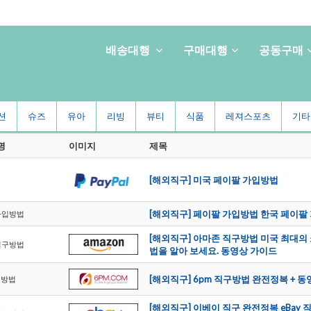
배송대행
구매대행
공동구매
션
슈즈
유아
리빙
뷰티
식품
레져스포츠
기타
명
이미지
제목
[해외직구]미국페이팔가입방법
[해외직구]페이팔가입방법한국페이팔
가입방법
[해외직구]아마존직구방법미국최대
직구방법
법을알아보세요.동영상가이드
[해외직구]6pm직구방법완전정복+
구방법
[해외직구]이베이직구완전정복eBa