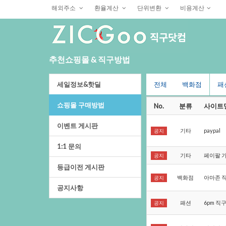
해외주소
환율계산
단위변환
비용계산
추천쇼핑몰&직구방법
세일정보&핫딜
전체
백화점
패
쇼핑몰구매방법
No.
분류
사이트
이벤트게시판
기타
paypal
공지
1:1문의
기타
페이팔
공지
등급이전게시판
백화점
아마존
공지
공지사항
패션
6pm직
공지