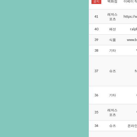
백화점
이베이
공지
레져스
41
https://
포츠
40
패션
ralp
39
식품
www.b
38
기타
37
슈즈
f
36
기타
레져스
35
포츠
34
슈즈
온라