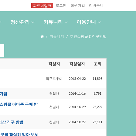
로그인
회원가입
장바구니
파트너링크
정산관리
커뮤니티
이용안내
커뮤니티
추천쇼핑몰&직구방법
작성자
작성일자
조회
직구도우미
2015-04-22
11,898
가입
첫열매
2014-11-16
6,791
의쇼핑몰아마존구매방
첫열매
2014-10-29
98,297
동영상직구방법
첫열매
2014-10-27
26,111
y직구를확실히알아보세