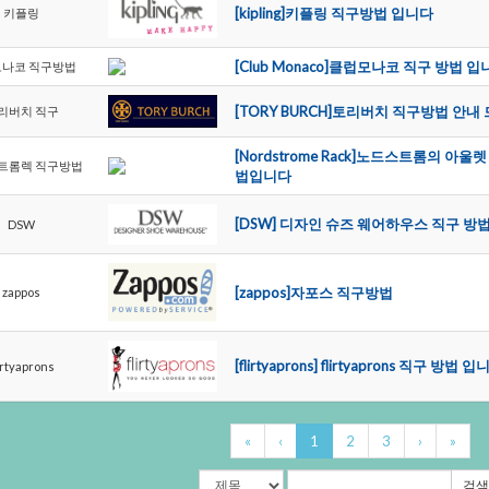
[kipling]키플링직구방법입니다
키플링
[ClubMonaco]클럽모나코직구방법입
모나코직구방법
[TORYBURCH]토리버치직구방법안
리버치직구
[NordstromeRack]노드스트롬
트롬렉직구방법
법입니다
[DSW]디자인슈즈웨어하우스직구방법
DSW
[zappos]자포스직구방법
zappos
[flirtyaprons]flirtyaprons직구방법입
irtyaprons
«
‹
1
2
3
›
»
검