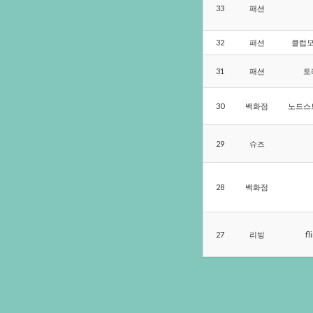
33
패션
32
패션
클럽
31
패션
토
30
백화점
노드스
29
슈즈
28
백화점
27
리빙
fl