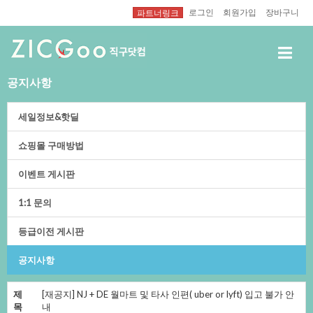
로그인
회원가입
장바구니
파트너링크
공지사항
세일정보&핫딜
쇼핑몰구매방법
이벤트게시판
1:1문의
등급이전게시판
공지사항
제
[재공지]NJ+DE월마트및타사인편(uberorlyft)입고불가안
목
내