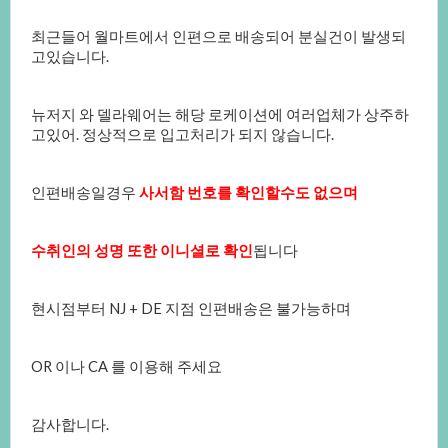
최근들어월마트에서인편으로배송되어분실건이발생되
고있습니다.
뉴저지와델라웨어는해당로케이션에여러업체가상주하
고있어.정상적으로입고처리가되지않습니다.
인편배송일경우
사서함번호를확인할수도없으며
수취인의성명또한이니셜로확인
됩니다
현시점부터NJ+DE지점인편배송은불가능하며
OR이나CA를이용해주세요
감사합니다.