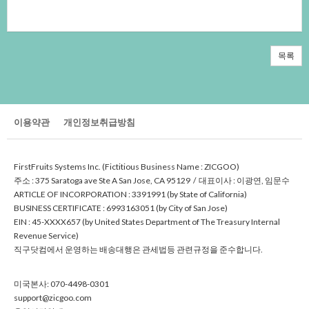
목록
이용약관
개인정보취급방침
FirstFruitsSystemsInc.(FictitiousBusinessName:ZICGOO)
주소:375SaratogaaveSteASanJose,CA95129/대표이사:이광연,임문수
ARTICLEOFINCORPORATION:3391991(byStateofCalifornia)
BUSINESSCERTIFICATE:6993163051(byCityofSanJose)
EIN:45-XXXX657(byUnitedStatesDepartmentofTheTreasuryInternal
RevenueService)
직구닷컴에서운영하는배송대행은관세법등관련규정을준수합니다.
미국본사:070-4498-0301
support@zicgoo.com