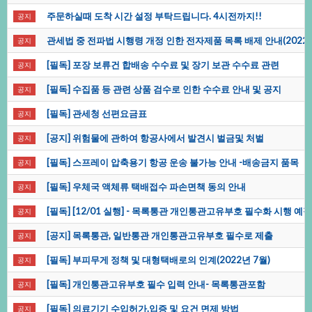
주문하실때도착시간설정부탁드립니다.4시전까지!!
공지
관세법중전파법시행령개정인한전자제품목록배제안내(2022/08
공지
[필독]포장보류건합배송수수료및장기보관수수료관련
공지
[필독]수집품등관련상품검수로인한수수료안내및공지
공지
[필독]관세청선편요금표
공지
[공지]위험물에관하여항공사에서발견시벌금및처벌
공지
[필독]스프레이압축용기항공운송불가능안내-배송금지품목
공지
[필독]우체국액체류택배접수파손면책동의안내
공지
[필독][12/01실행]-목록통관개인통관고유부호필수화시행예
공지
[공지]목록통관,일반통관개인통관고유부호필수로제출
공지
[필독]부피무게정책및대형택배로의인계(2022년7월)
공지
[필독]개인통관고유부호필수입력안내-목록통관포함
공지
[필독]의료기기수입허가.입증및요건면제방법
공지