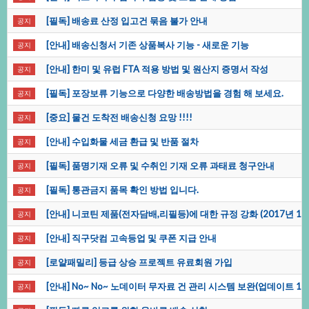
[필독]배송료산정입고건묶음불가안내
공지
[안내]배송신청서기존상품복사기능-새로운기능
공지
[안내]한미및유럽FTA적용방법및원산지증명서작성
공지
[필독]포장보류기능으로다양한배송방법을경험해보세요.
공지
[중요]물건도착전배송신청요망!!!!
공지
[안내]수입화물세금환급및반품절차
공지
[필독]품명기재오류및수취인기재오류과태료청구안내
공지
[필독]통관금지품목확인방법입니다.
공지
[안내]니코틴제품(전자담배,리필등)에대한규정강화(2017년1
공지
[안내]직구닷컴고속등업및쿠폰지급안내
공지
[로얄패밀리]등급상승프로젝트유료회원가입
공지
[안내]No~No~노데이터무자료건관리시스템보완(업데이트12/10
공지