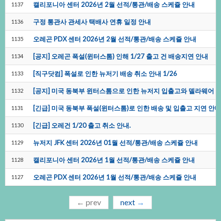
캘리포니아센터2026년2월선적/통관/배송스케쥴안내
1137
구정통관사관세사택배사연휴일정안내
1136
오레곤PDX센터2026년2월선적/통관/배송스케쥴안내
1135
[공지]오레곤폭설(윈터스톰)인해1/27출고건배송지연안내
1134
[직구닷컴]폭설로인한뉴저기배송취소안내1/26
1133
[공지]미국동북부윈터스톰으로인한뉴저지입출고와델라웨어
1132
[긴급]미국동북부폭설(윈터스톰)로인한배송및입출고지연안내
1131
[긴급]오레건1/20출고취소안내.
1130
뉴저지JFK센터2026년01월선적/통관/배송스케쥴안내
1129
캘리포니아센터2026년1월선적/통관/배송스케쥴안내
1128
오레곤PDX센터2026년1월선적/통관/배송스케쥴안내
1127
←
prev
next
→