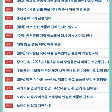
(정보)앞으로운송장검색에서미결내역을확인하실수있습니다.
공지
[재수정]세관반출화물국내배송사이관지연관련
공지
충전용배터리관련안내
공지
[필독]가스관련제품에관해안내드립니다
공지
[수정]인천공항대형엑스레이검사가능사이즈안내
공지
대형화물(경동택배)배송관련
공지
(필독)의약품은국내유통등록업체만통관이가능합니다.
공지
중요안내-2025년1월1일부터수입통관시외국인개인통관고유
공지
우리국민수입통관관련세관사전안내의건::여권번호입력금지(
공지
(필독)향후아마존,woot등,재포장중고물품은무검수진행됩니다
공지
자가사용인정기준변경-주요내용안내(건기식,담배등)
공지
노데이터증가이유중트래킹이변경된제품에관하여.
공지
노데이터입고지연안내
공지