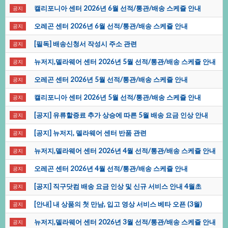
캘리포니아센터2026년6월선적/통관/배송스케쥴안내
공지
오레곤센터2026년6월선적/통관/배송스케쥴안내
공지
[필독]배송신청서작성시주소관련
공지
뉴저지,델라웨어센터2026년5월선적/통관/배송스케쥴안내
공지
오레곤센터2026년5월선적/통관/배송스케쥴안내
공지
캘리포니아센터2026년5월선적/통관/배송스케쥴안내
공지
[공지]유류할증료추가상승에따른5월배송요금인상안내
공지
[공지]뉴저지,델라웨어센터반품관련
공지
뉴저지,델라웨어센터2026년4월선적/통관/배송스케쥴안내
공지
오레곤센터2026년4월선적/통관/배송스케쥴안내
공지
[공지]직구닷컴배송요금인상및신규서비스안내4월초
공지
[안내]내상품의첫만남,입고영상서비스베타오픈(3월)
공지
뉴저지,델라웨어센터2026년3월선적/통관/배송스케쥴안내
공지