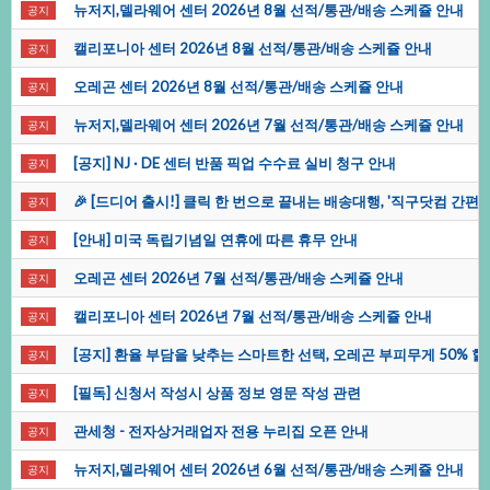
뉴저지,델라웨어센터2026년8월선적/통관/배송스케쥴안내
공지
캘리포니아센터2026년8월선적/통관/배송스케쥴안내
공지
오레곤센터2026년8월선적/통관/배송스케쥴안내
공지
뉴저지,델라웨어센터2026년7월선적/통관/배송스케쥴안내
공지
[공지]NJ·DE센터반품픽업수수료실비청구안내
공지
🎉[드디어출시!]클릭한번으로끝내는배송대행,'직구닷컴간편
공지
[안내]미국독립기념일연휴에따른휴무안내
공지
오레곤센터2026년7월선적/통관/배송스케쥴안내
공지
캘리포니아센터2026년7월선적/통관/배송스케쥴안내
공지
[공지]환율부담을낮추는스마트한선택,오레곤부피무게50%할
공지
[필독]신청서작성시상품정보영문작성관련
공지
관세청-전자상거래업자전용누리집오픈안내
공지
뉴저지,델라웨어센터2026년6월선적/통관/배송스케쥴안내
공지