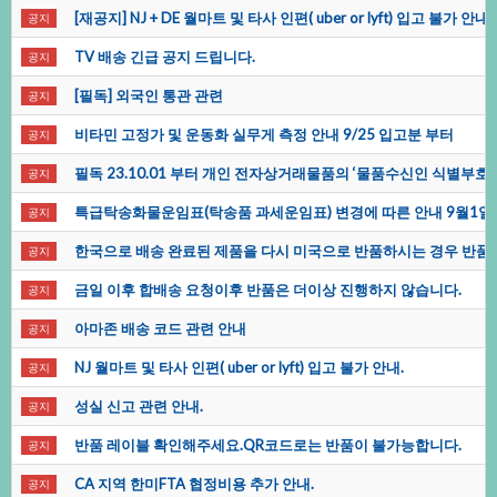
[재공지]NJ+DE월마트및타사인편(uberorlyft)입고불가안내
공지
TV배송긴급공지드립니다.
공지
[필독]외국인통관관련
공지
비타민고정가및운동화실무게측정안내9/25입고분부터
공지
필독23.10.01부터개인전자상거래물품의‘물품수신인식별부호
공지
특급탁송화물운임표(탁송품과세운임표)변경에따른안내9월1일
공지
한국으로배송완료된제품을다시미국으로반품하시는경우반품
공지
금일이후합배송요청이후반품은더이상진행하지않습니다.
공지
아마존배송코드관련안내
공지
NJ월마트및타사인편(uberorlyft)입고불가안내.
공지
성실신고관련안내.
공지
반품레이블확인해주세요.QR코드로는반품이불가능합니다.
공지
CA지역한미FTA협정비용추가안내.
공지