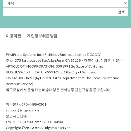
검색
이용약관
개인정보취급방침
FirstFruitsSystemsInc.(FictitiousBusinessName:ZICGOO)
주소:375SaratogaaveSteASanJose,CA95129/대표이사:이광연,임문수
ARTICLEOFINCORPORATION:3391991(byStateofCalifornia)
BUSINESSCERTIFICATE:6993163051(byCityofSanJose)
EIN:45-XXXX657(byUnitedStatesDepartmentofTheTreasuryInternal
RevenueService)
직구닷컴에서운영하는배송대행은관세법등관련규정을준수합니다.
미국본사:070-4498-0301
support@zicgoo.com
운영시간안내
am01:00~09:00pm:12:00~04:00
Copyright©ZICGOO.AllRightsReserved