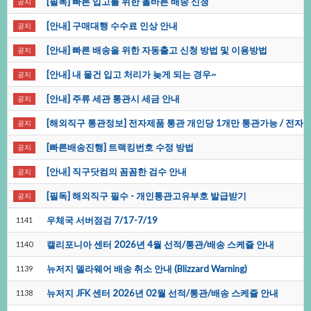
[필독]빠른입고를위한올바른배송신청
공지
[안내]구매대행수수료인상안내
공지
[안내]빠른배송을위한자동출고신청방법및이용방법
공지
[안내]내물건입고처리가늦게되는경우~
공지
[안내]주류세관통관시세금안내
공지
[해외직구통관정보]전자제품통관개인당1개만통관가능/전자
공지
[빠른배송진행]트랙킹번호수정방법
공지
[안내]직구닷컴의꼼꼼한검수안내
공지
[필독]해외직구필수-개인통관고유부호발급받기
공지
우체국서버점검7/17-7/19
1141
캘리포니아센터2026년4월선적/통관/배송스케쥴안내
1140
뉴저지델라웨어배송취소안내(BlizzardWarning)
1139
뉴저지JFK센터2026년02월선적/통관/배송스케쥴안내
1138