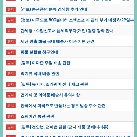
(정보)통관품명분류검색창추가안내
공지
(정보)미국으로800불이하소액소포에관세부가예정8/29일부
공지
관세청-수입신고서납세의무자(개인)검증강화안내
공지
세관반출화물국내배송사이관지연관련
공지
화물분할료청구안내
공지
[필독]아마존주말배송관련
공지
악기류국내배송관련
공지
[필독]뉴저지,델라웨어센터재고관련
공지
건기식및의약품배송시유의사항.
공지
한국에서미국으로반품하는경우발송주소관련
공지
스피어건통관관련
공지
[필독]전안법,전파법관련(전자제품및배터리류)
공지