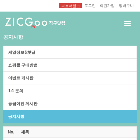
로그인
회원가입
장바구니
파트너링크
공지사항
세일정보&핫딜
쇼핑몰구매방법
이벤트게시판
1:1문의
등급이전게시판
공지사항
No.
제목