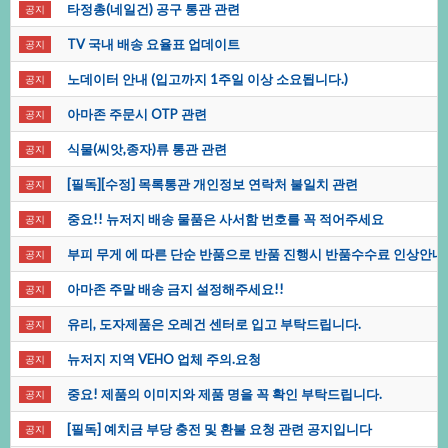
타정총(네일건)공구통관관련
공지
TV국내배송요율표업데이트
공지
노데이터안내(입고까지1주일이상소요됩니다.)
공지
아마존주문시OTP관련
공지
식물(씨앗,종자)류통관관련
공지
[필독][수정]목록통관개인정보연락처불일치관련
공지
중요!!뉴저지배송물품은사서함번호를꼭적어주세요
공지
부피무게에따른단순반품으로반품진행시반품수수료인상안내
공지
아마존주말배송금지설정해주세요!!
공지
유리,도자제품은오레건센터로입고부탁드립니다.
공지
뉴저지지역VEHO업체주의.요청
공지
중요!제품의이미지와제품명을꼭확인부탁드립니다.
공지
[필독]예치금부당충전및환불요청관련공지입니다
공지