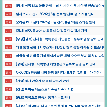
[공지]미국입고화물관세미납시계정이용제한및반송/보상불
공지
캘리포니아센터2026년3월선적/통관/배송스케쥴안내
공지
오레곤PDX센터2026년3월선적/통관/배송스케쥴안내
공지
[공지]미주,동남아발화물마약집중단속검사관련
공지
[수정][필독]관세청-목록통관개인통관고유부호검증강화안내
공지
개인통관신청서의주소가사업장일경우통관취하될수있습니다
공지
미국행입고화물관세발생에따른대행수수료부과및처리방식
공지
[공지]관세청-목록통관개인통관고유부호검증강화안내
공지
QRCODE반품을시범운영합니다.(오레건,캘리포니아한정)
공지
[긴급]세관반출건중멀티박스건관련
공지
(긴급)아이폰애플스토어주문시주의사항
공지
(중요)미국으로반품시통관수수료안내
공지
[재공지]한국에서미국으로반품화물보내실때발송주소관련
공지