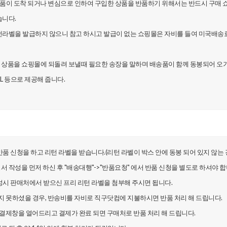
된상품이도착되거나변심으로인하여구입한상품을반품하기위해서는반드시구매
니다.
턴라벨을발급하지않으니참고하시고발급이없는쇼핑몰은자비를들여미국배송료
한상품을쇼핑몰에되돌려보낼때필요한송장을말하며배송품이함께동봉되어오
RL등으로제공해줍니다.
반품신청을하고리턴라벨을받습니다.(리턴라벨이박스안에동봉되어있지않는경
청서작성을먼저하신후"배송대행"->"반품요청"에서반품신청을별도로하셔야합
작성시판매처에서받으신프리리턴라벨을첨부해주시면됩니다.
지못하셨을경우,반송비를자비로직구닷컴에지불하시면반품처리해드립니다.
5결제창을열어드리고결제가완료되면구매처로반품처리해드립니다.