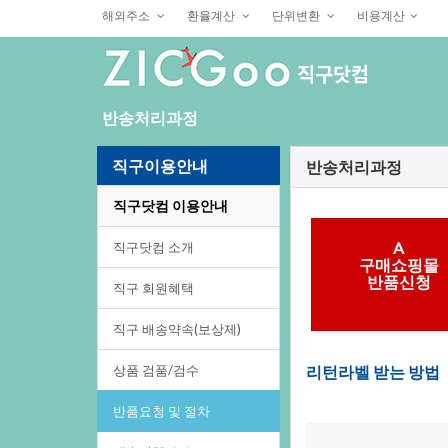
해외주소
환율계산
단위변환
비용계산
반송처리과정
직구이용안내
반송처리과정
직구닷컴이용안내
A
직구닷컴소개
구매쇼핑몰
반품신청
직구회원혜택
직구배송약속(보상제)
상품검품/검수
리턴라벨받는방법
반품요청및절차