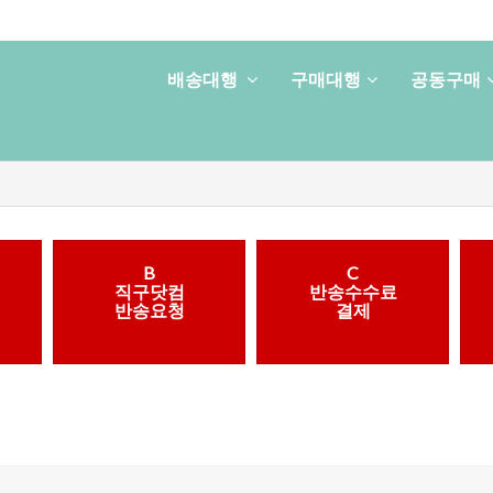
배송대행
구매대행
공동구매
B
C
직구닷컴
반송수수료
반송요청
결제