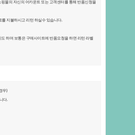
쇼핑몰의자신의어카운트또는고객센터를통해반품신청을
를지불하시고리턴하실수있습니다.
기도하며보통은구매사이트에반품요청을하면리턴라벨
우)
니다.