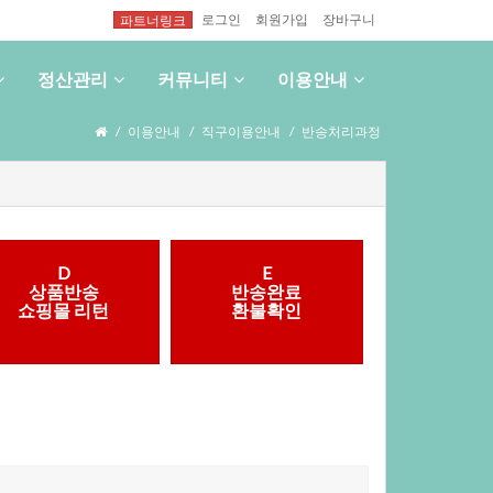
로그인
회원가입
장바구니
파트너링크
정산관리
커뮤니티
이용안내
이용안내
직구이용안내
반송처리과정
D
E
상품반송
반송완료
쇼핑몰리턴
환불확인