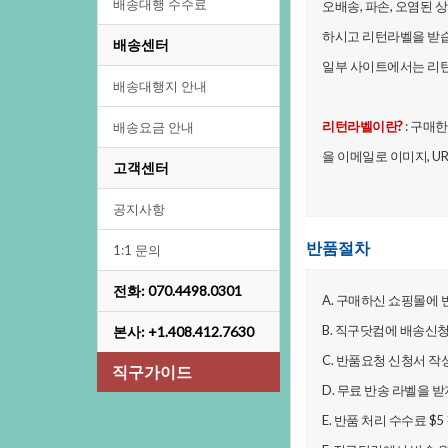
배송대행수수료
오배송,파손,오염
하시고리턴라벨을받습
배송센터
일부사이트에서는리
배송대행지안내
리턴라벨이란?
:구매
배송요금안내
을이메일로이미지,U
고객센터
공지사항
반품절차
1:1문의
전화:070.4498.0301
A.구매하신쇼핑몰에
B.직구닷컴에배송신
본사:+1.408.412.7630
C.반품요청신청서
직구가이드
D.무료반송라벨을받
E.반품처리수수료$