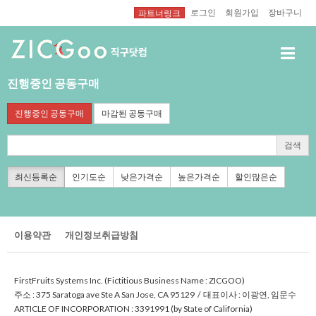
로그인
회원가입
장바구니
파트너링크
진행중인공동구매
진행중인공동구매
마감된공동구매
검색
최신등록순
인기도순
낮은가격순
높은가격순
할인많은순
이용약관
개인정보취급방침
FirstFruitsSystemsInc.(FictitiousBusinessName:ZICGOO)
주소:375SaratogaaveSteASanJose,CA95129/대표이사:이광연,임문수
ARTICLEOFINCORPORATION:3391991(byStateofCalifornia)