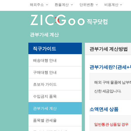
해외주소
환율계산
단위변환
비용계산
관부가세계산
직구가이드
관부가세계산방법
배송대행안내
관부가세란?(관세+
구매대행안내
해외구매물품에납부
초보자가이드
산한세금입니다.
수입금지품목
관부가세계산
소액면세상품
품목별관세율
일반통관상품일경우