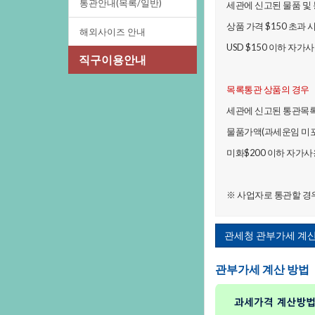
통관안내(목록/일반)
세관에신고된물품및
상품가격$150초과
해외사이즈안내
USD$150이하자가
직구이용안내
목록통관상품의경우
세관에신고된통관목
물품가액(과세운임미
미화$200이하자가
※사업자로통관할경
관세청관부가세계
관부가세계산방법