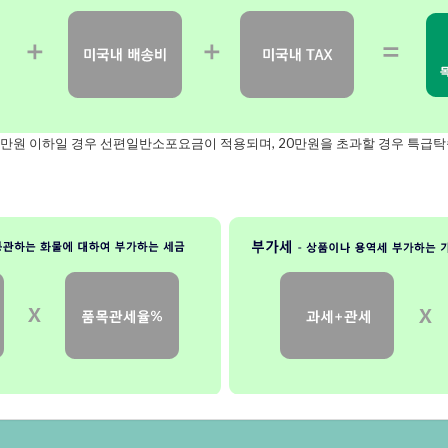
0만원이하일경우선편일반소포요금이적용되며,20만원을초과할경우특급탁