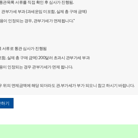
통관목록서류를직접확인후심사가진행됨.
시관부가세부과(과세운임미포함,실제총구매금액)
사용이인정되는경우,관부가세가면제됩니다."
록서류로통관심사가진행됨
포함,실제총구매금액)200달러초과시관부가세부과
사용이인정되는경우관부가세가면제됩니다.
우위의면제금액에해당되더라도관.부가세가부가되오니참고하시기바랍니다.
산하기