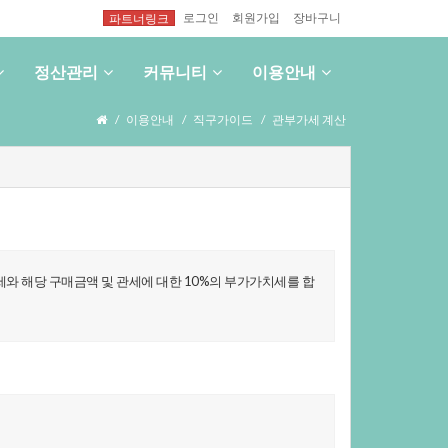
로그인
회원가입
장바구니
파트너링크
정산관리
커뮤니티
이용안내
이용안내
직구가이드
관부가세계산
세와해당구매금액및관세에대한10%의부가가치세를합